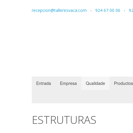
recepcion@talleresvaca.com
-
924 67 00 06
-
92
Entrada
Empresa
Qualidade
Productos
ESTRUTURAS