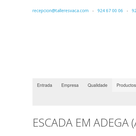
recepcion@talleresvaca.com
-
924 67 00 06
-
92
Entrada
Empresa
Qualidade
Productos
ESCADA EM ADEGA 