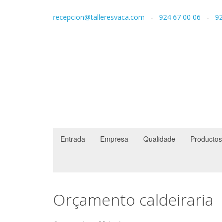
recepcion@talleresvaca.com
-
924 67 00 06
-
92
Entrada
Empresa
Qualidade
Productos
Orçamento caldeiraria