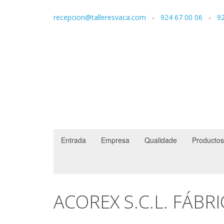
recepcion@talleresvaca.com
-
924 67 00 06
-
92
Entrada
Empresa
Qualidade
Productos
ACOREX S.C.L. FÁBR