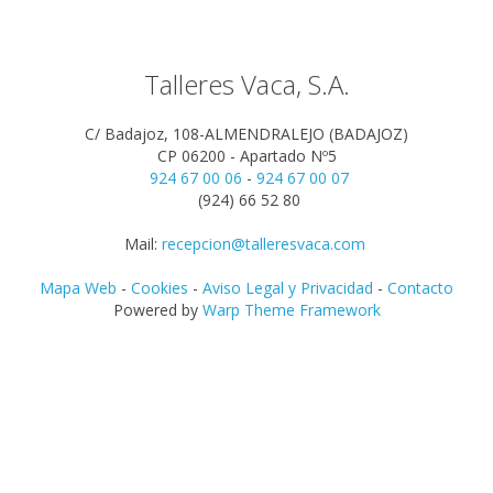
Talleres Vaca, S.A.
C/ Badajoz, 108-ALMENDRALEJO (BADAJOZ)
CP 06200 - Apartado Nº5
924 67 00 06
-
924 67 00 07
(924) 66 52 80
Mail:
recepcion@talleresvaca.com
Mapa Web
-
Cookies
-
Aviso Legal y Privacidad
-
Contacto
Powered by
Warp Theme Framework