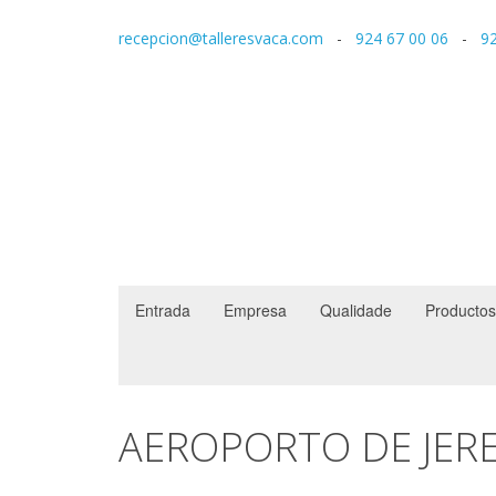
recepcion@talleresvaca.com
-
924 67 00 06
-
92
Entrada
Empresa
Qualidade
Productos
AEROPORTO DE JERE