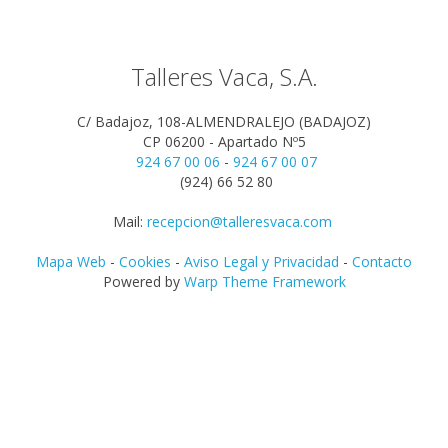
Talleres Vaca, S.A.
C/ Badajoz, 108-ALMENDRALEJO (BADAJOZ)
CP 06200 - Apartado Nº5
924 67 00 06
-
924 67 00 07
(924) 66 52 80
Mail:
recepcion@talleresvaca.com
Mapa Web
-
Cookies
-
Aviso Legal y Privacidad
-
Contacto
Powered by
Warp Theme Framework