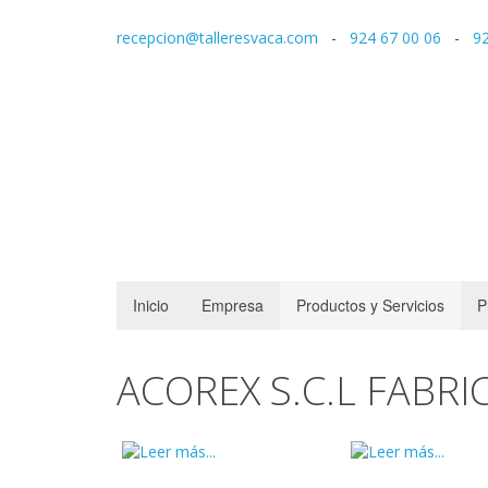
recepcion@talleresvaca.com
-
924 67 00 06
-
92
Inicio
Empresa
Productos y Servicios
P
ACOREX S.C.L FABRI