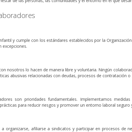
enestar de las personas, las comunidades y el entorno en el que desar
aboradores
 infantil y cumple con los estándares establecidos por la Organizació
in excepciones.
on nosotros lo hacen de manera libre y voluntaria. Ningún colaborad
cticas abusivas relacionadas con deudas, procesos de contratación o
radores son prioridades fundamentales. Implementamos medidas 
ácticas para reducir riesgos y promover un entorno laboral seguro y
 organizarse, afiliarse a sindicatos y participar en procesos de n