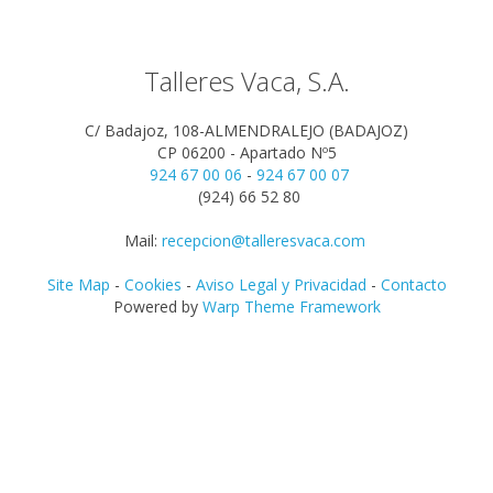
Talleres Vaca, S.A.
C/ Badajoz, 108-ALMENDRALEJO (BADAJOZ)
CP 06200 - Apartado Nº5
924 67 00 06
-
924 67 00 07
(924) 66 52 80
Mail:
recepcion@talleresvaca.com
Site Map
-
Cookies
-
Aviso Legal y Privacidad
-
Contacto
Powered by
Warp Theme Framework