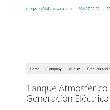
recepcion@talleresvaca.com
-
924 67 00 06
-
92
Home
Company
Quality
Products and 
Tanque Atmosférico 
Generación Eléctric